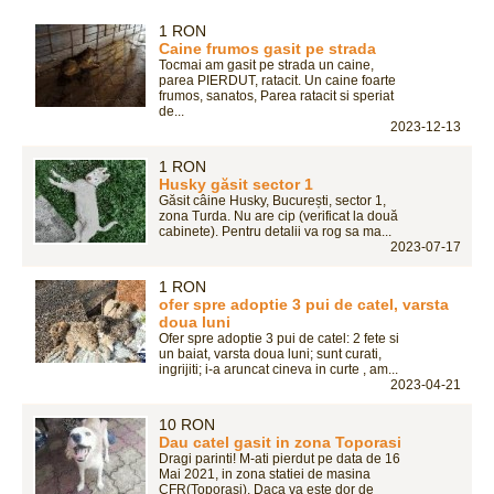
1 RON
Caine frumos gasit pe strada
Tocmai am gasit pe strada un caine,
parea PIERDUT, ratacit. Un caine foarte
frumos, sanatos, Parea ratacit si speriat
de...
2023-12-13
1 RON
Husky găsit sector 1
Găsit câine Husky, București, sector 1,
zona Turda. Nu are cip (verificat la două
cabinete). Pentru detalii va rog sa ma...
2023-07-17
1 RON
ofer spre adoptie 3 pui de catel, varsta
doua luni
Ofer spre adoptie 3 pui de catel: 2 fete si
un baiat, varsta doua luni; sunt curati,
ingrijiti; i-a aruncat cineva in curte , am...
2023-04-21
10 RON
Dau catel gasit in zona Toporasi
Dragi parinti! M-ati pierdut pe data de 16
Mai 2021, in zona statiei de masina
CFR(Toporasi). Daca va este dor de