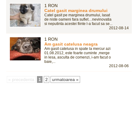
1 RON
Catel gasit marginea drumului
Catel gasit pe marginea drumului, lasat
de niste oameni fara suflet…nevinovatia
si neputinta acestei fiinte l-a facut sa se...
2012-08-14
1 RON
Am gasit catelusa neagra
Am gasit catelusa in spate la mercur azi
01.08.2012, este foarte cuminte ,merge
in lesa, asculta de comenzi, i-am facut o
baie,...
2012-08-06
« precedenta
1
2
urmatoarea »