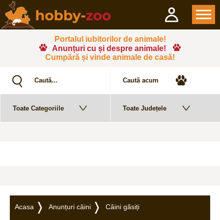
Portalul iubitorilor de animale!
Anunțuri cu și despre animale!
Cumpără și vinde animale de casă!
Acasa
Anunțuri câini
Câini gãsiți