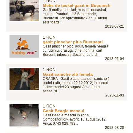
1 RON
Metis de teckel gasit in Bucuresti
Gasit metis de teckel, mascul, necastrat
in zona Panduri – 13 Septembrie,
Bucuresti. Are aproximativ 7 ani. Catelul
este foarte...
2013-07-21
1 RON
găsit pinscher pitic Bucureşti
Găsit pinscher pitic, adult, femelă neagră
cu ruginiu, grăsuţa, bine ingrijită, cart
Berceni, inters. str Secuilor cu b-dl...
2013-01-04
1 RON
Gasit caniche alb femela
ORADEA - Gasit o catelusa pui, caniche (
pudel ) alb, in data 22.12.2012, in parcul
1 decembrie/ 23 august. Am adus-o
acasa, si...
2020-11-03
1 RON
Gasit Beagle mascul
Gasit Beagle mascul in zona
Compozitorilor-Favorit, 16 august 2012.
Anca: 0743 029 783...
2012-08-20