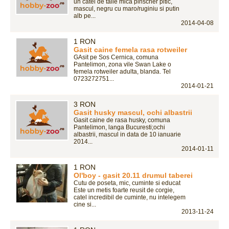
un catel de talie mica pinscher pitic,
mascul, negru cu maro/ruginiu si putin
alb pe...
2014-04-08
1 RON
Gasit caine femela rasa rotweiler
GAsit pe Sos Cernica, comuna
Pantelimon, zona vile Swan Lake o
femela rotweiler adulta, blanda. Tel
0723272751...
2014-01-21
3 RON
Gasit husky mascul, ochi albastrii
Gasit caine de rasa husky, comuna
Pantelimon, langa Bucuresti;ochi
albastrii, mascul in data de 10 ianuarie
2014...
2014-01-11
1 RON
Ol'boy - gasit 20.11 drumul taberei
Cutu de poseta, mic, cuminte si educat
Este un metis foarte reusit de corgie,
catel incredibil de cuminte, nu intelegem
cine si...
2013-11-24