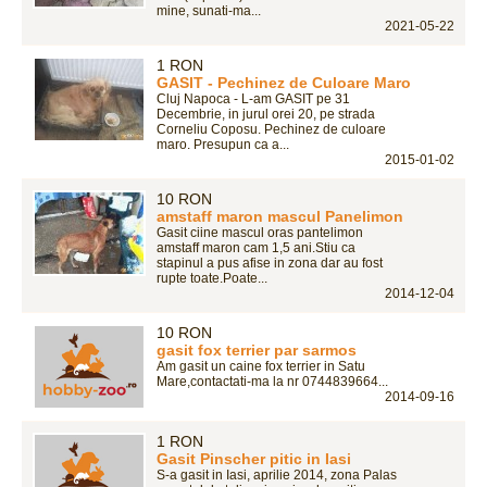
mine, sunati-ma...
2021-05-22
1 RON
GASIT - Pechinez de Culoare Maro
Cluj Napoca - L-am GASIT pe 31
Decembrie, in jurul orei 20, pe strada
Corneliu Coposu. Pechinez de culoare
maro. Presupun ca a...
2015-01-02
10 RON
amstaff maron mascul Panelimon
Gasit ciine mascul oras pantelimon
amstaff maron cam 1,5 ani.Stiu ca
stapinul a pus afise in zona dar au fost
rupte toate.Poate...
2014-12-04
10 RON
gasit fox terrier par sarmos
Am gasit un caine fox terrier in Satu
Mare,contactati-ma la nr 0744839664...
2014-09-16
1 RON
Gasit Pinscher pitic in Iasi
S-a gasit in Iasi, aprilie 2014, zona Palas