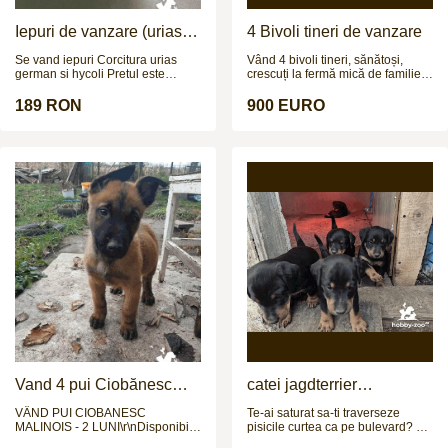
Iepuri de vanzare (urias
4 Bivoli tineri de vanzare
german / hycoli)
Se vand iepuri Corcitura urias
Vând 4 bivoli tineri, sănătoși,
german si hycoli Pretul este
crescuți la fermă mică de familie.
negociabil
Sunt 3 femele și 1 mascul, cu
vârsta de aproximativ 1.2 ani și
189 RON
900 EURO
greutate estimată la 250–300 kg
(necântăriți). Animale bine
dezvoltate, crescute natural,
obișnuite afară, fără probleme de
sănătate, potriviți pentru creștere,
prăsilă sau îngrășat. Prețul este
900 € bucata sau 3.999 € toți
patru. Se pot vedea la fața locului,
fără grabă. Se vând împreună sau
separat. Mai multe detalii la
numărul de telefon.
Vand 4 pui Ciobănesc
catei jagdterrier
Belgian - 2 luni
disponibili
VÂND PUI CIOBANESC
Te-ai saturat sa-ti traverseze
MALINOIS - 2 LUNI\r\nDisponibili:
pisicile curtea ca pe bulevard? Ti
4 pui (3 masculi, 1
se pare ca e prea multa liniste