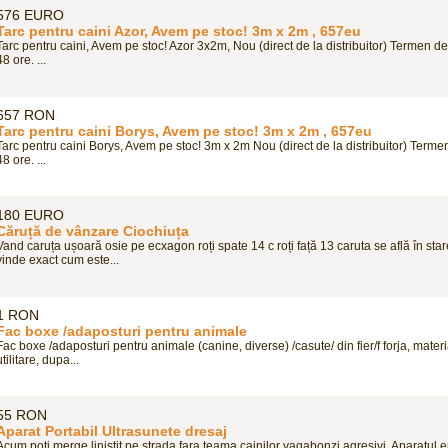
576 EURO
Tarc pentru caini Azor, Avem pe stoc! 3m x 2m , 657eu
Tarc pentru caini, Avem pe stoc! Azor 3x2m, Nou (direct de la distribuitor) Termen de
48 ore. ...
657 RON
Tarc pentru caini Borys, Avem pe stoc! 3m x 2m , 657eu
Tarc pentru caini Borys, Avem pe stoc! 3m x 2m Nou (direct de la distribuitor) Termen
48 ore. ...
180 EURO
Căruță de vânzare Ciochiuța
Vand caruța ușoară osie pe ecxagon roți spate 14 c roți față 13 caruta se află în sta
vinde exact cum este...
1 RON
Fac boxe /adaposturi pentru animale
Fac boxe /adaposturi pentru animale (canine, diverse) /casute/ din fier/f forja, mater
utilitare, dupa...
55 RON
Aparat Portabil Ultrasunete dresaj
Acum poti merge linistit pe strada fara teama cainilor vagabonzi agresivi. Aparatul 