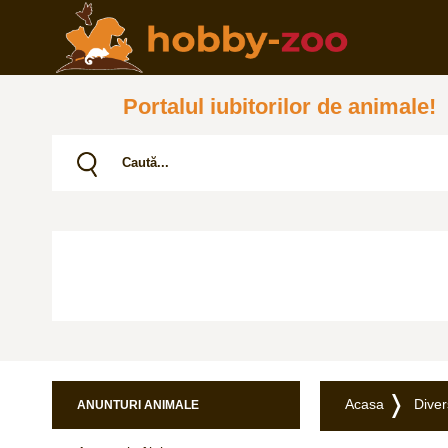
Portalul iubitorilor de animale!
Acasa
Dive
ANUNTURI ANIMALE