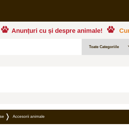
Anunțuri cu și despre animale!
Cum
rse
Accesorii animale