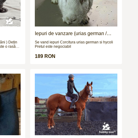
Iepuri de vanzare (urias german /
hycoli)
âni ) Dețin
Se vand iepuri Corcitura urias german si hycoli
ste o rasă
Pretul este negociabil
aspectul său
. Deși pare
189 RON
ită cu un
nei piersici.
să.Iubește
le.Este
ățată trucuri
51