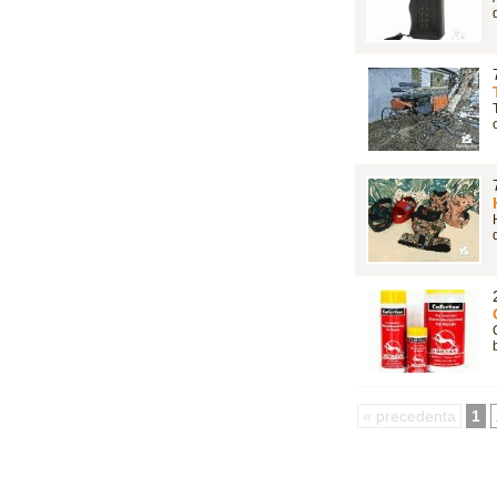
« precedenta
1