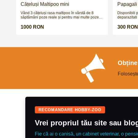
Cățeluși Maltipoo mini
Papagali 
Vând 3 cățeluși rasa maltipoo în vârstă de 8
Disponibili 
săptămâni poze reale și pentru mai multe poze și
deparazitati 
video vă aștept pe wapp
!!!
1000 RON
300 RON
Obține 
Foloseșt
RECOMANDARE HOBBY-ZOO
Vrei propriul tău site sau bl
Fie că ai o canisă, un cabinet veterinar, o pensi