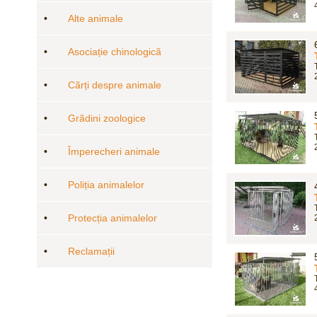
•
Alte animale
•
Asociație chinologicã
•
Cãrți despre animale
•
Grãdini zoologice
•
Împerecheri animale
•
Poliția animalelor
•
Protecția animalelor
•
Reclamații