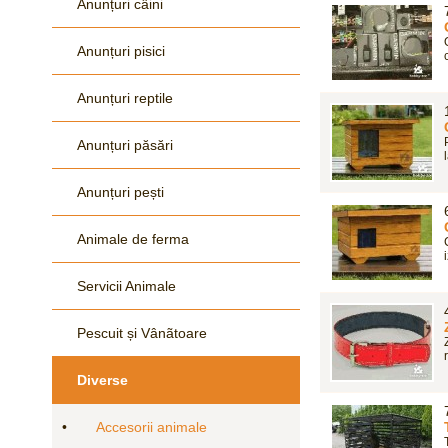
Anunțuri câini
Anunțuri pisici
Anunțuri reptile
Anunțuri păsări
Anunțuri pești
Animale de ferma
Servicii Animale
Pescuit și Vânãtoare
Diverse
•
Accesorii animale