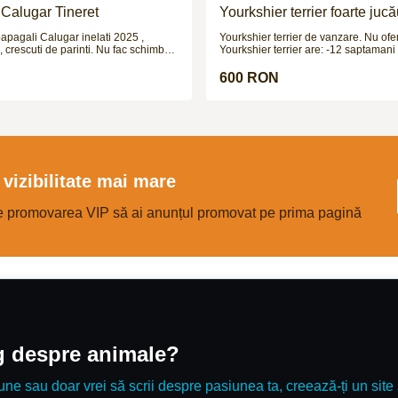
Calugar Tineret
Yourkshier terrier foarte jucă
adorabil
papagali Calugar inelati 2025 ,
Yourkshier terrier de vanzare. Nu ofer
, crescuti de parinti. Nu fac schimburi
Yourkshier terrier are: -12 saptamani -carnet de
sanatate -2 vaccinuri -este negru si maro -data
nasterii= 8.09.2025 PRETUL ESTE
600 RON
NEGOCIABIL!!!
vizibilitate mai mare
e promovarea VIP să ai anunțul promovat pe prima pagină
og despre animale?
une sau doar vrei să scrii despre pasiunea ta, creează-ți un site 