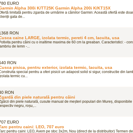
780 EURO
Garmin Alpha 300i K/TT25K Garmin Alpha 200i K/KT15X
Ofertă limitată pentru zgarda de urmărire a câinilor Garmin: Această ofertă este doa
clienții gata de...
1368 RON
Cusca caine LARGE, izolata termic, pereti 4 cm, lacuita, usa
Potivita pentru câini cu o inaltime maxima de 60 cm la greaban. Caracteristici: - cons
lambriu de lemn -...
640 RON
Cusca pisica, pentru exterior, izolata termic, lacuita, usa
Construita special pentru a oferi pisicii un adapost solid si sigur, constructie din la
izolata termic cu...
40 RON
Zgardă din piele naturală pentru câini
Zgărzi din piele naturală, cusute manual de meșteri populari din Mureș, disponibile i
respectiv negru, roșu,...
707 EURO
Tarc pentru caini: LEO, 707 euro
Tarc pentru caini: LEO, Avem pe stoc 3x2m, Nou (direct de la distribuitor) Termen de 