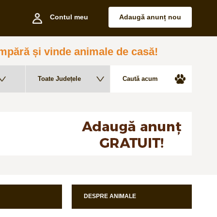
Contul meu
Adaugă anunț nou
pără și vinde animale de casă!
DESPRE ANIMALE