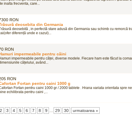
de inalta frecventa, care...
7300 RON
Trăsură deosebita din Germania
Trăsură deosebită , in perfectă stare adusă din Germania sau schimb cu remorcă tr
cai(ofer diferență unde e cazul)...
70 RON
Hamuri impermeabile pentru câini
Hamuri impermeabile pentru căței, diverse modele. Fiecare ham este făcut la com
dimensiunile cățelului, având...
205 RON
Cafortan Fortan pentru caini 1000 g
Cafortan Fortan pentru caini 1000 gr / 2000 tablete . Hrana variata orientata spre nec
bine echilibrata pentru caini ,...
2
3
4
5
6
7
8
9
...
29
30
urmatoarea »