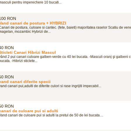
masculi pentru imperechere 10 bucati...
100 RON
Vand canari de postura + HYBRIZI
Canari de postura, culoare si cantec. (fete, baieti) majoritatea raselor Scatiu de ven
magelan, mozambic Hybrizi de...
40 RON
Sticleti Canari Hibrizi Mascul
vând 2 pui canari culoare galben-verde cu 40 lei bucata. -Masculi oranj şi galbeni c
bucata. -Hibrizi sticlete...
50 RON
vand canari diferite specii
vand canari pui,adulti de diferite culori si rase ingrijiti impecabil...
50 RON
canari de culoare pui si adulti
Vand canari de culoare pui si adulti la pretul de 50 de lei bucata....