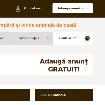
Contul meu
Adaugă anunț nou
pără și vinde animale de casă!
DESPRE ANIMALE