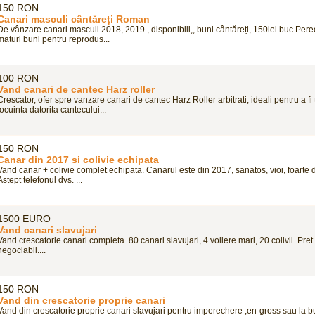
150 RON
Canari masculi cântăreți Roman
De vânzare canari masculi 2018, 2019 , disponibili,, buni cântăreți, 150lei buc Pere
maturi buni pentru reprodus...
100 RON
Vand canari de cantec Harz roller
Crescator, ofer spre vanzare canari de cantec Harz Roller arbitrati, ideali pentru a fi t
locuinta datorita cantecului...
150 RON
Canar din 2017 si colivie echipata
Vand canar + colivie complet echipata. Canarul este din 2017, sanatos, vioi, foarte 
Astept telefonul dvs. ...
1500 EURO
Vand canari slavujari
Vand crescatorie canari completa. 80 canari slavujari, 4 voliere mari, 20 colivii. Pret
negociabil....
150 RON
Vand din crescatorie proprie canari
Vand din crescatorie proprie canari slavujari pentru imperechere ,en-gross sau la b