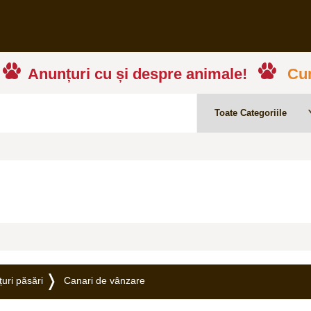
Anunțuri cu și despre animale!
Cum
uri păsări
Canari de vânzare