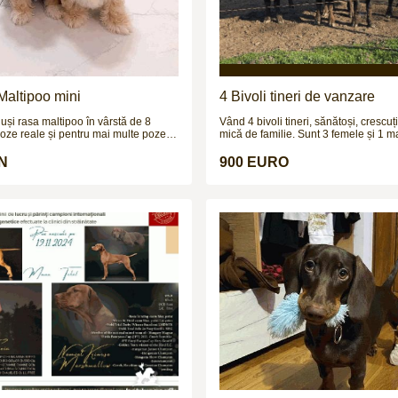
Maltipoo mini
4 Bivoli tineri de vanzare
uși rasa maltipoo în vârstă de 8
Vând 4 bivoli tineri, sănătoși, crescuț
ze reale și pentru mai multe poze și
mică de familie. Sunt 3 femele și 1 m
tept pe wapp
vârsta de aproximativ 1.2 ani și greu
la 250–300 kg (necântăriți). Animale
N
900 EURO
dezvoltate, crescute natural, obișnuit
probleme de sănătate, potriviți pentru
prăsilă sau îngrășat. Prețul este 900
3.999 € toți patru. Se pot vedea la faț
fără grabă. Se vând împreună sau se
multe detalii la numărul de telefon.