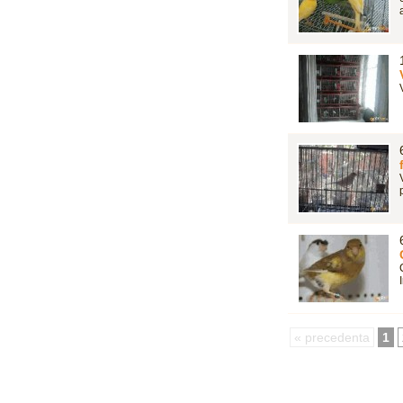
« precedenta
1