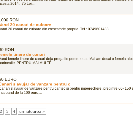
acesta 2014.=75 Lei...
1000 RON
Vand 20 canari de culoare
Vand 20 canari de culoare din crescatorie proprie. TeL: 0749801433...
60 RON
femele tinere de canari
Vand femele tinere de canari deja pregatite pentru ouat. Mai am decat o femela alb
portocalie. PENTRU MAI MULTE...
60 EURO
Canari slavujar de vanzare pentru c
Canari slavujar de vanzare pentru cantec si pentru imperechere, pret intre 60- 150 
Incepand de la 100 euro,...
2
3
4
urmatoarea »