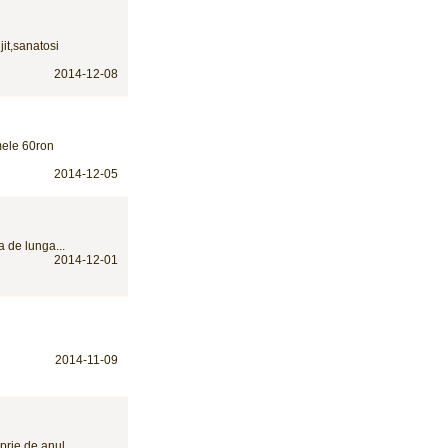
jit,sanatosi
2014-12-08
mele 60ron
2014-12-05
a de lunga...
2014-12-01
2014-11-09
oprie de anul