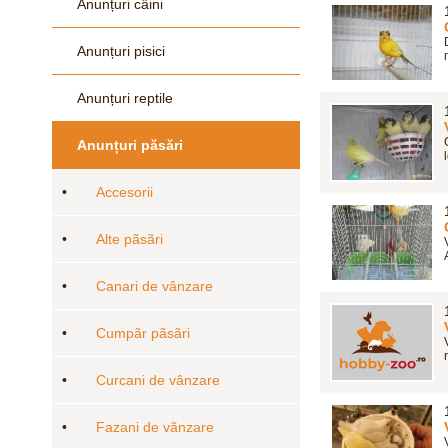
Anunțuri câini
Anunțuri pisici
Anunțuri reptile
Anunțuri păsări
•
Accesorii
•
Alte pãsãri
•
Canari de vânzare
•
Cumpãr pãsãri
•
Curcani de vânzare
•
Fazani de vãnzare