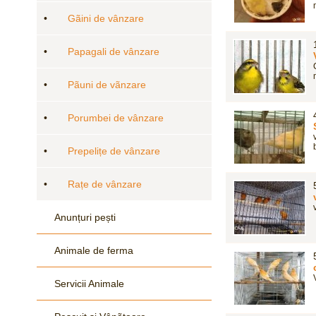
•
Gãini de vânzare
•
Papagali de vânzare
•
Pãuni de vãnzare
•
Porumbei de vânzare
•
Prepelițe de vânzare
•
Rațe de vânzare
Anunțuri pești
Animale de ferma
Servicii Animale