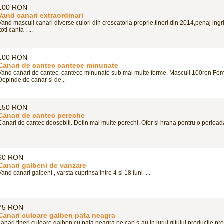
100 RON
Vand canari extraordinari
Vand masculi canari diverse culori din crescatoria proprie,tineri din 2014,penaj ingri
,toti canta . ...
100 RON
Canari de cantec cantece minunate
Vand canari de cantec, cantece minunate sub mai multe forme. Masculi 100ron Fe
Depinde de canar si de...
150 RON
Canari de cantec pereche
Canari de cantec deosebiti. Detin mai multe perechi. Ofer si hrana pentru o perioad
60 RON
Canari galbeni de vanzare
Vand canari galbeni , varsta cuprinsa intre 4 si 18 luni ....
75 RON
Canari culoare galben pata neagra
canari tineri culoare galben cu pata neagra pe cap s-au in jurul gitului productie pr