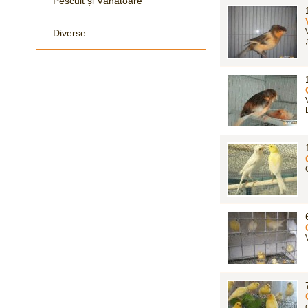
Pescuit și Vânãtoare
Diverse