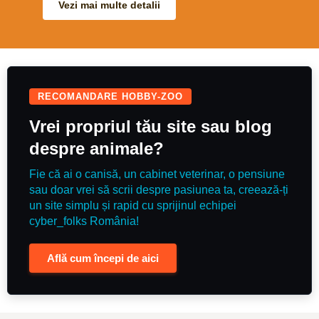
ride, really easy and kind. Equally
microchip, carnet de sănătate, kit
Vezi mai multe detalii
as sweet on the ground. A nice
de bunvenit, în baza unui contract.
experienced allrounder for
-Schemă de vaccinare în acord cu
someone to enjoy.
vârsta, precum și deparazitările
interne și externe efectuate. Se
poate organiza transport în orice
oraș al țării. Alte informații despre
părinți, poze și date de contact
puteți găsi pe pagina de
Facebook NeriumHouseKennel și
RECOMANDARE HOBBY-ZOO
site-ul www.neriumhouse.com
Vrei propriul tău site sau blog
despre animale?
Fie că ai o canisă, un cabinet veterinar, o pensiune
sau doar vrei să scrii despre pasiunea ta, creează-ți
un site simplu și rapid cu sprijinul echipei
cyber_folks România!
Află cum începi de aici